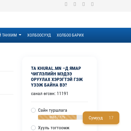
Й ТАНХИМ
ХОЛБООСУУД
ХОЛБОО БАРИХ
ТА KHURAL.MN –Д ЯМАР
ЧИГЛЭЛИЙН МЭДЭЭ
ОРУУЛАХ ХЭРЭГТЭЙ ГЭЖ
ҮЗЭЖ БАЙНА ВЭ?
санал өгсөн: 11191
Сайн туршлага
Сумууд
17
8665 / 77%
Хууль тогтоомж