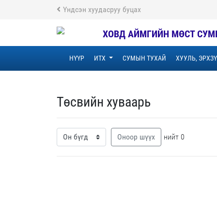
Үндсэн хуудасруу буцах
ХОВД АЙМГИЙН МӨСТ СУМ
НҮҮР
ИТХ
СУМЫН ТУХАЙ
ХУУЛЬ, ЭРХЗ
Төсвийн хуваарь
Оноор шүүх
нийт 0