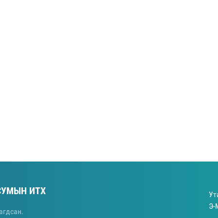
СУМЫН ИТХ
Ут
Э-
агдсан.