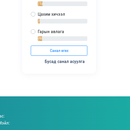
1138 / 10%
Цахим хичээл
393 / 4%
Гарын авлага
995 / 9%
Санал өгөх
Бусад санал асуулга
ас:
Мэйл: