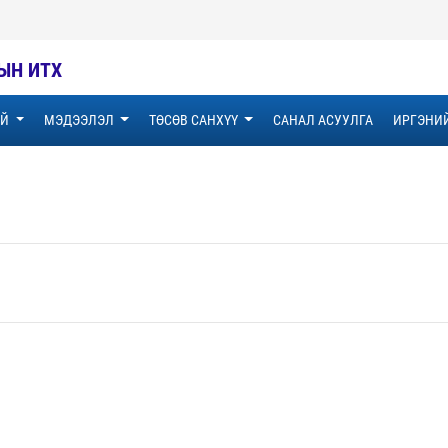
ЫН ИТХ
ҮЙ
МЭДЭЭЛЭЛ
ТӨСӨВ САНХҮҮ
САНАЛ АСУУЛГА
ИРГЭНИ