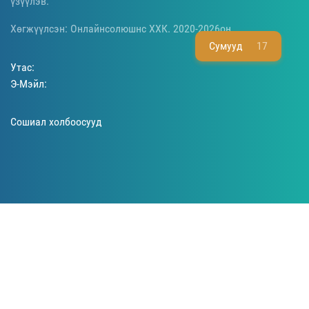
үзүүлэв.
Хөгжүүлсэн: Онлайнсолюшнс ХХК. 2020-2026он.
Сумууд
17
Утас:
Э-Мэйл:
Сошиал холбоосууд