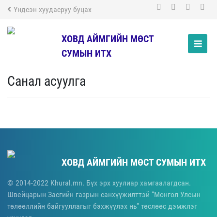
Үндсэн хуудасруу буцах
ХОВД АЙМГИЙН МӨСТ
СУМЫН ИТХ
Санал асуулга
ХОВД АЙМГИЙН МӨСТ СУМЫН ИТХ
© 2014-2022 Khural.mn. Бүх эрх хуулиар хамгаалагдсан.
Швейцарын Засгийн газрын санхүүжилттэй “Монгол Улсын
төлөөллийн байгууллагыг бэхжүүлэх нь” төслөөс дэмжлэг