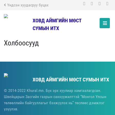
Үндсэн хуудасруу буцах
ХОВД АЙМГИЙН МӨСТ
СУМЫН ИТХ
Холбоосууд
ХОВД АЙМГИЙН МӨСТ СУМЫН ИТХ
© 2014-2022 Khural.mn. Бүх эрх хуулиар хамгаалагдсан.
Швейцарын Засгийн газрын санхүүжилттэй “Монгол Улсын
төлөөллийн байгууллагыг бэхжүүлэх нь” төслөөс дэмжлэг
үзүүлэв.