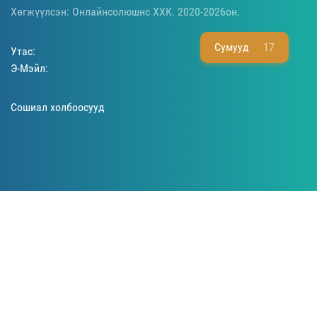
Хөгжүүлсэн: Онлайнсолюшнс ХХК. 2020-2026он.
Сумууд
17
Утас:
Э-Мэйл:
Сошиал холбоосууд