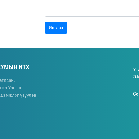
Илгээх
СУМЫН ИТХ
Ут
Э-
агдсан.
гол Улсын
Со
 дэмжлэг үзүүлэв.