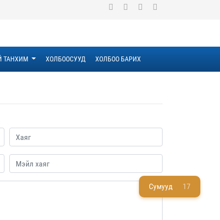
Й ТАНХИМ
ХОЛБООСУУД
ХОЛБОО БАРИХ
Сумууд
17