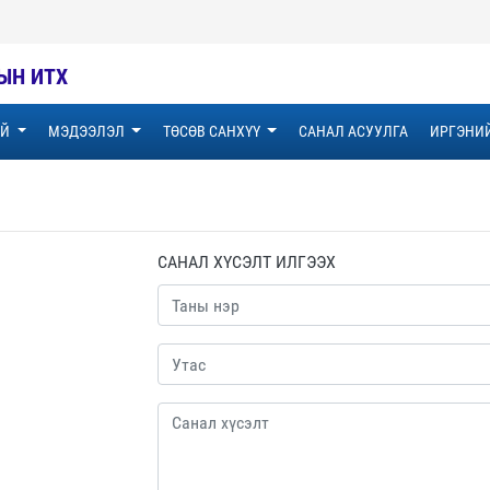
ЫН ИТХ
ҮЙ
МЭДЭЭЛЭЛ
ТӨСӨВ САНХҮҮ
САНАЛ АСУУЛГА
ИРГЭНИ
САНАЛ ХҮСЭЛТ ИЛГЭЭХ