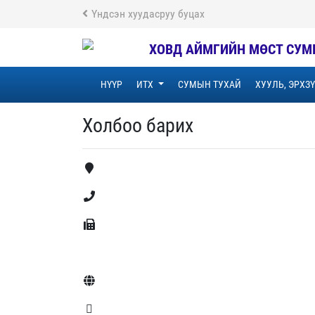
Үндсэн хуудасруу буцах
ХОВД АЙМГИЙН МӨСТ СУМ
НҮҮР
ИТХ
СУМЫН ТУХАЙ
ХУУЛЬ, ЭРХЗ
Холбоо барих