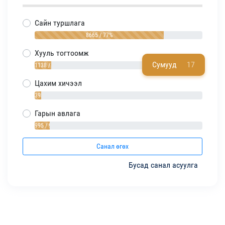
Сайн туршлага
8665 / 77%
Хууль тогтоомж
Сумууд
17
1138 / 10%
Цахим хичээл
393 / 4%
Гарын авлага
995 / 9%
Санал өгөх
Бусад санал асуулга