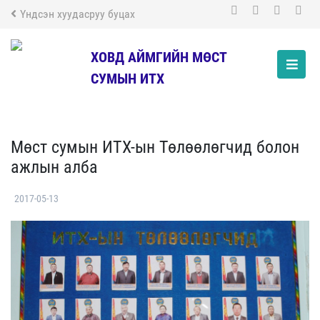
Үндсэн хуудасруу буцах
ХОВД АЙМГИЙН МӨСТ
СУМЫН ИТХ
Мөст сумын ИТХ-ын Төлөөлөгчид болон
ажлын алба
2017-05-13