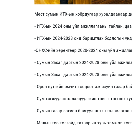
Мөст сумын ИТХ-ын хоёрдугаар хуралдаанаар д
- ИТХ-ын 2024 оны үйл ажиллагааны тайлан, ца
- ИТХ-ын 2024-2028 онд баримтлах бодлогын үнд
-ОНХС-ийн хөрөнгөөр 2020-2024 оны үйл ажилла
- Сумын Засаг даргын 2024-2028 оны үйл ажилла
- Сумын Засаг даргын 2024-2028 оны үйл ажилла
- Орон нутгийн өмчит тооцоот аж ахуйн газар ба
- Сум хөгжүүлэх хэлэлцүүлгийн товыг тогтоох ту
- Сумын газар зохион байгуулалтын төлөвлөгөөн
- Малын тоо толгойд татварын хувь хэмжээ тогт