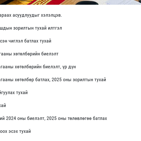
араах асуудлуудыг хэлэлцэв.
ашдын зорилтын тухай илтгэл
сэн чиглэл батлах тухай
гааны хөтөлбөрийн биелэлт
гааны хөтөлбөрийн биелэлт, үр дүн
гааны хөтөлбөр батлах, 2025 оны зорилтын тухай
йгуулах тухай
хай
ий 2024 оны биелэлт, 2025 оны төлөвлөгөө батлах
оох эсэх тухай