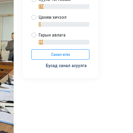
1138 / 10%
Цахим хичээл
392 / 4%
Гарын авлага
995 / 9%
Санал өгөх
Бусад санал асуулга