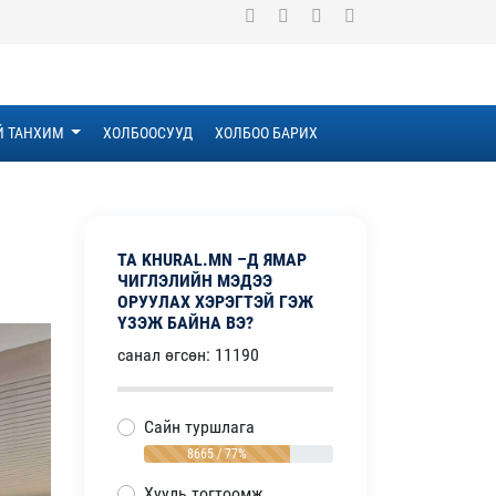
Й ТАНХИМ
ХОЛБООСУУД
ХОЛБОО БАРИХ
ТА KHURAL.MN –Д ЯМАР
ЧИГЛЭЛИЙН МЭДЭЭ
ОРУУЛАХ ХЭРЭГТЭЙ ГЭЖ
ҮЗЭЖ БАЙНА ВЭ?
санал өгсөн: 11190
Сайн туршлага
8665 / 77%
Хууль тогтоомж