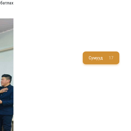
 батлах
Сумууд
17