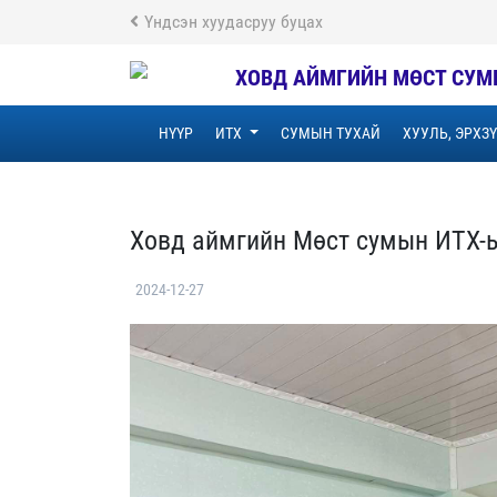
Үндсэн хуудасруу буцах
ХОВД АЙМГИЙН МӨСТ СУМ
НҮҮР
ИТХ
СУМЫН ТУХАЙ
ХУУЛЬ, ЭРХЗ
Ховд аймгийн Мөст сумын ИТХ-ы
2024-12-27