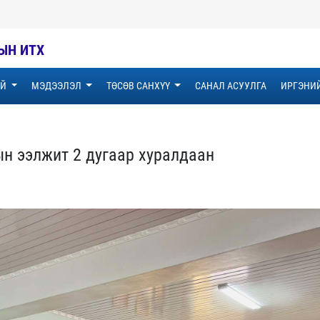
ЫН ИТХ
ҮЙ
МЭДЭЭЛЭЛ
ТӨСӨВ САНХҮҮ
САНАЛ АСУУЛГА
ИРГЭНИ
н ээлжит 2 дугаар хуралдаан