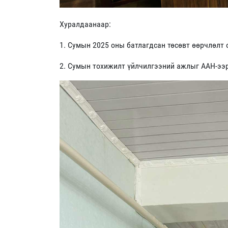
Хуралдаанаар:
1. Сумын 2025 оны батлагдсан төсөвт өөрчлөлт 
2. Сумын тохижилт үйлчилгээний ажлыг ААН-ээ