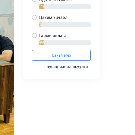
1138 / 10%
Цахим хичээл
392 / 4%
Гарын авлага
995 / 9%
Санал өгөх
Бусад санал асуулга