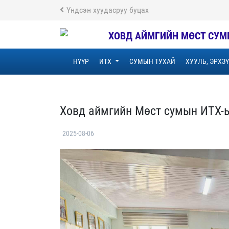
Үндсэн хуудасруу буцах
ХОВД АЙМГИЙН МӨСТ СУМ
НҮҮР
ИТХ
СУМЫН ТУХАЙ
ХУУЛЬ, ЭРХЗ
Ховд аймгийн Мөст сумын ИТХ-ы
2025-08-06