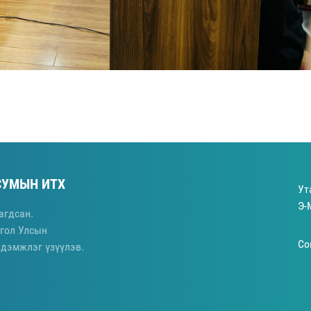
СУМЫН ИТХ
Ут
Э-
агдсан.
гол Улсын
Со
 дэмжлэг үзүүлэв.