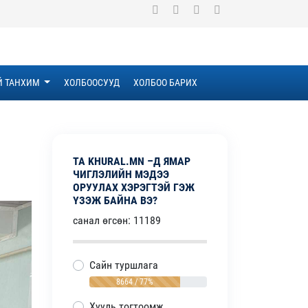
Й ТАНХИМ
ХОЛБООСУУД
ХОЛБОО БАРИХ
ТА KHURAL.MN –Д ЯМАР
ЧИГЛЭЛИЙН МЭДЭЭ
ОРУУЛАХ ХЭРЭГТЭЙ ГЭЖ
ҮЗЭЖ БАЙНА ВЭ?
санал өгсөн: 11189
Сайн туршлага
8664 / 77%
Хууль тогтоомж