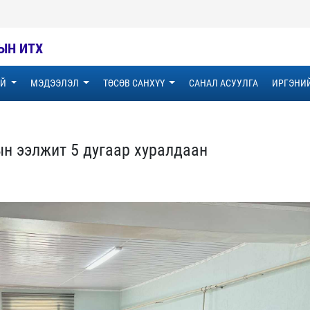
ЫН ИТХ
ҮЙ
МЭДЭЭЛЭЛ
ТӨСӨВ САНХҮҮ
САНАЛ АСУУЛГА
ИРГЭНИ
н ээлжит 5 дугаар хуралдаан