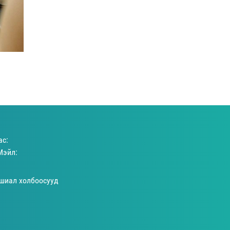
ас:
Мэйл:
шиал холбоосууд