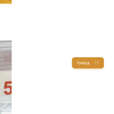
Сумууд
17