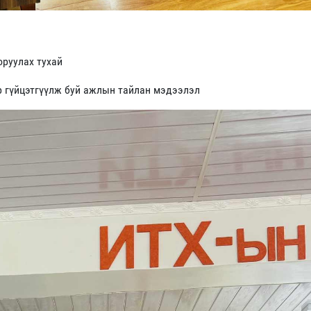
оруулах тухай
р гүйцэтгүүлж буй ажлын тайлан мэдээлэл